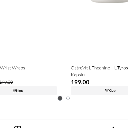
Wrist Wraps
OstroVit L-Theanine + L-Tyro
Kapsler
199,00
199,00
Kjøp
Kjøp