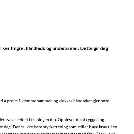
tyrker fingre, håndledd og underarmer. Dette gir deg
ved å prøve å klemme sammen og «lukke» håndtaket gjentatte
det svake leddet i treningen din. Opplever du at ryggen og
 deg! Det er ikke bare styrketrening som stiller høye krav til en
disse idrettene kan regelmessige treningsøkter med Star Gear Hand