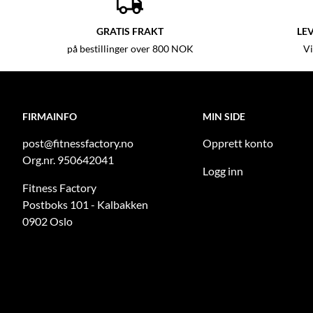
GRATIS FRAKT
LEV
på bestillinger over 800 NOK
Vi
FIRMAINFO
MIN SIDE
post@fitnessfactory.no
Opprett konto
Org.nr. 950642041
Logg inn
Fitness Factory
Postboks 101 - Kalbakken
0902 Oslo