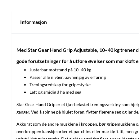
Informasjon
Med Star Gear Hand Grip Adjustable
, 10
–
40 kg trener d
gode forutsetninger for å utføre øvelser som markløft e
Justerbar motstand på 10–40 kg
Passer alle nivåer, uavhengig av erfaring
Treningsredskap for gripestyrke
Lett og smidig å ha med seg
Star Gear Hand Grip er et fjærbelastet treningsverktøy som hj
ganger. Ved å spinne på hjulet foran, flytter fjærene seg og lar
Akkurat som de andre musklene i kroppen, bør gripemusklene også t
overkroppen kanskje orker et par chins eller markløft til, men gr
velutviklet gripestyrke. Det gjelder også for flere andre idrette