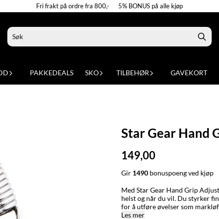
Fri frakt på ordre fra 800,- 5% BONUS på alle kjøp
DD
PAKKEDEALS
SKO
TILBEHØR
GAVEKORT
Star Gear Hand G
149,00
Gir
1490
bonuspoeng ved kjøp
Med Star Gear Hand Grip Adjustable , 10 – 40 kg trener du effektivt opp gripesty
helst og når du vil. Du styrker 
for å utføre øvelser som markløft el
motstand på 10–40 kg Passer alle nivåer, uavhengig av erfaring Treningsredskap for gripestyrke
Les mer