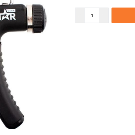
Lett og smidig å ha med seg Star Gear Hand Grip er et fjærbelastet treningsverktøy som hjelper
deg å trene musklene i hendene
sammen og «lukke» håndtaket gjen
-
+
lar deg velge mellom de forskjellige m
andre musklene i kroppen, bør gr
risikerer du at grepet blir det 
kanskje orker et par chins eller 
perfekte treningsredskapet for de
velutviklet gripestyrke. Det gjeld
kampsport, golf og tennis. For u
Gear Hand Grip være en svært gun
håndleddene eller fingrene, fungerer 
er designet for å passe alle hån
komfort og grep. Utfordre deg selv: Hvor mange ganger klarer du å presse håndtaket sammen før