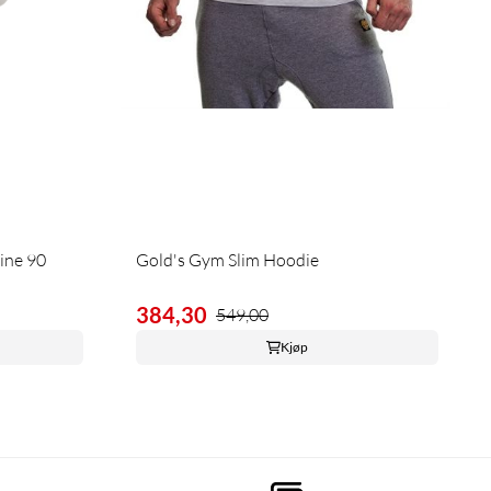
sine 90
Gold's Gym Slim Hoodie
384,30
549,00
Kjøp