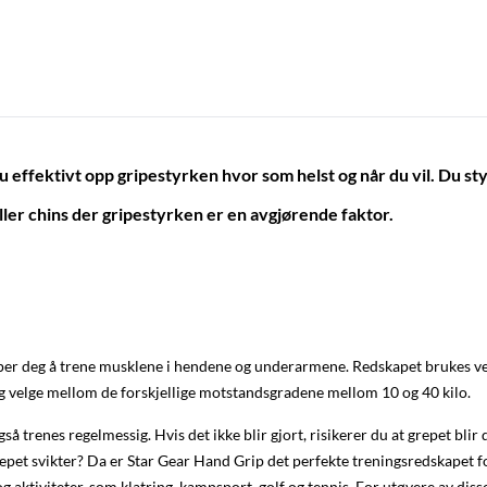
u effektivt opp gripestyrken hvor som helst og når du vil. Du s
ller chins der gripestyrken er en avgjørende faktor.
elper deg å trene musklene i hendene og underarmene. Redskapet brukes 
 deg velge mellom de forskjellige motstandsgradene mellom 10 og 40 kilo.
renes regelmessig. Hvis det ikke blir gjort, risikerer du at grepet blir 
epet svikter? Da er Star Gear Hand Grip det perfekte treningsredskapet for
r og aktiviteter, som klatring, kampsport, golf og tennis. For utøvere av 