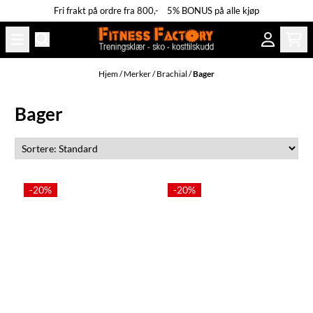
Fri frakt på ordre fra 800,- 5% BONUS på alle kjøp
Hopp til innhold
Hjem
/
Merker
/
Brachial
/
Bager
Bager
-20%
-20%