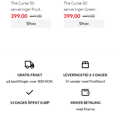
The Curse 50
The Curse 50
serveringer Fruit
serveringer Green
Punch
399,00
Apple
399,00
449,00
449,00
Kjøp
Kjøp
GRATIS FRAKT
LEVERINGSTID 2-5 DAGER
på bestillinger over 800 NOK
Vi sender med PostNord
14 DAGER ÅPENT KJØP
SIKKER BETALING
med Klarna