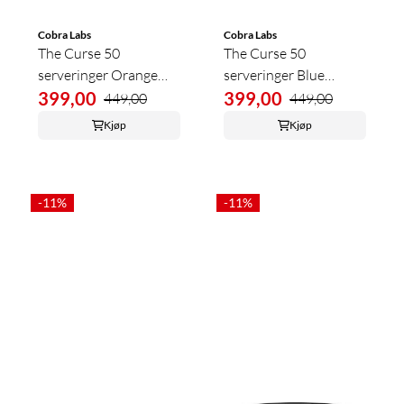
Cobra Labs
Cobra Labs
The Curse 50
The Curse 50
serveringer Orange
serveringer Blue
Mango
399,00
Raspberry
399,00
449,00
449,00
Kjøp
Kjøp
-11%
-11%