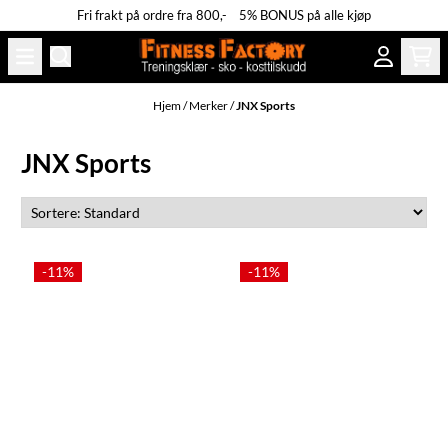
Fri frakt på ordre fra 800,- 5% BONUS på alle kjøp
Hopp til innhold
Hjem
/
Merker
/
JNX Sports
JNX Sports
-11%
-11%