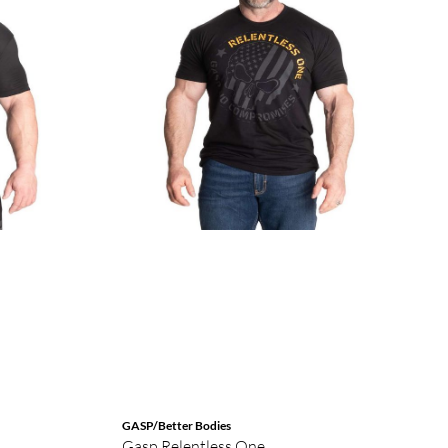
GASP/Better Bodies
Gasp Relentless One