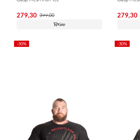
279,30
279,30
399,00
Kjøp
-30%
-30%