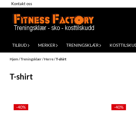
Kontakt oss
Hopp til innhold
TILBUD
MERKER
TRENINGSKLÆR
KOSTTILSKU
Hjem
/
Treningsklær
/
Herre
/
T-shirt
T-shirt
-40%
-40%