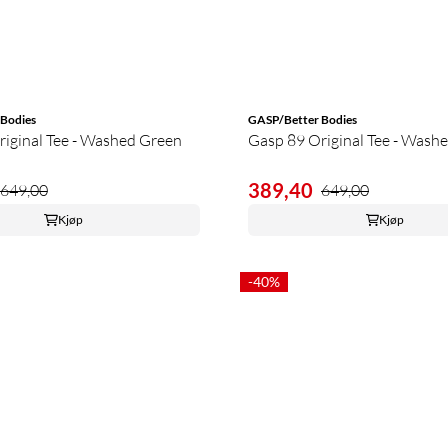
Bodies
GASP/Better Bodies
iginal Tee - Washed Green
Gasp 89 Original Tee - Washe
389,40
649,00
649,00
Kjøp
Kjøp
-40%