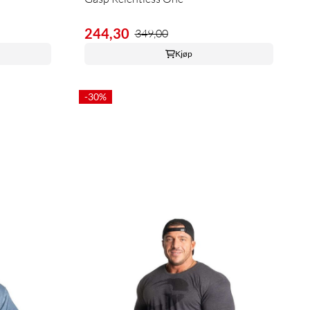
244,30
349,00
Kjøp
-30%