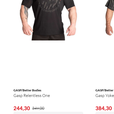
GASP/Better Bodies
GASP/Better 
Gasp Relentless One
Gasp Yoke 
244,30
384,30
349,00