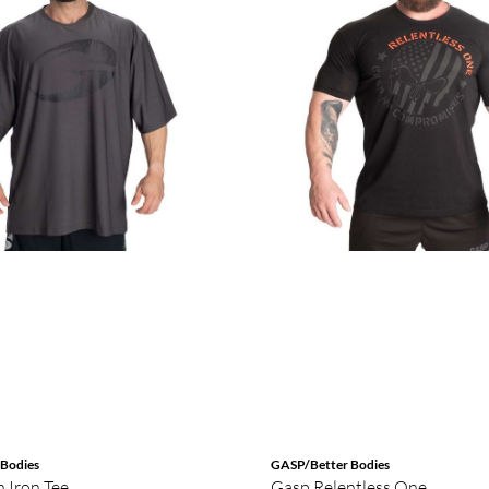
Bodies
GASP/Better Bodies
 Iron Tee
Gasp Relentless One