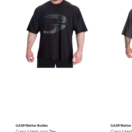
GASP/Better Bodies
GASP/Better 
Gasp Mesh Iron Tee
Gasp Mesh