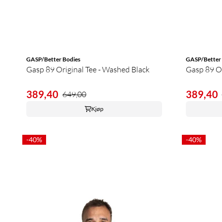
GASP/Better Bodies
GASP/Better 
Gasp 89 Original Tee - Washed Black
Gasp 89 Or
389,40
389,40
649,00
Kjøp
-40%
-40%