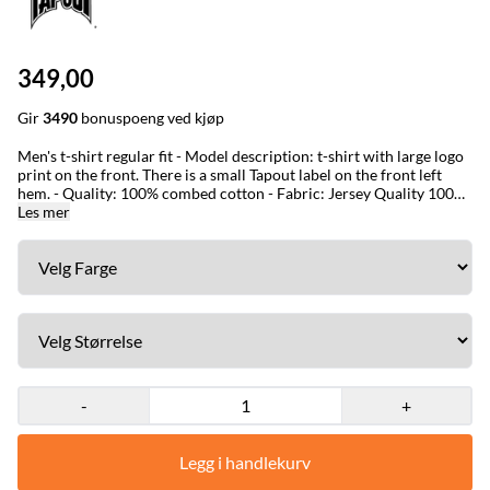
349,00
Gir
3490
bonuspoeng ved kjøp
Men's t-shirt regular fit - Model description: t-shirt with large logo
print on the front. There is a small Tapout label on the front left
hem. - Quality: 100% combed cotton - Fabric: Jersey Quality 100%
Les mer
combed Cotton Size, M, L, XL, XXL, 3XL Black, utsolgt L
-
+
Legg i handlekurv