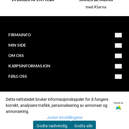
med Klarna
FIRMAINFO
MIN SIDE
post@fitnessfactory.no
Org.nr. 950642041
OM OSS
Opprett konto
Fitness Factory
KJØPSINFORMASJON
Om oss
Logg inn
Postboks 101 - Kalbakken
FØLG OSS
Levering
0902 Oslo
Butikk
Facebook
Retur
Kontakt oss
Instagram
Dette nettstedet bruker informasjonskapsler for å fungere
Betaling
Bonusprogram
Drevet av
korrekt, analysere trafikk, personalisering av annonser og
annonsering.
Kjøpsbetingelser
Sponsing
Juster innstillingene
Personvern
Godta nødvendig
Godta alle
© Fitness Factory, org. number 950642041