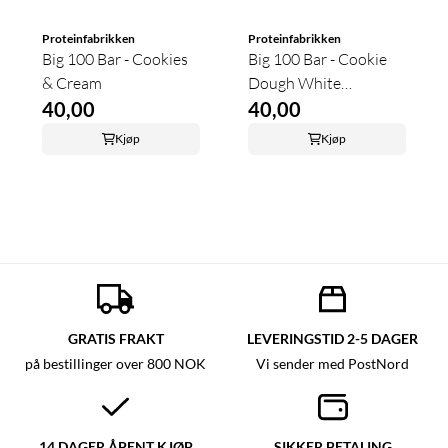
Proteinfabrikken
Proteinfabrikken
Big 100 Bar - Cookies
Big 100 Bar - Cookie
& Cream
Dough White
40,00
Chocolate
40,00
Kjøp
Kjøp
GRATIS FRAKT
LEVERINGSTID 2-5 DAGER
på bestillinger over 800 NOK
Vi sender med PostNord
14 DAGER ÅPENT KJØP
SIKKER BETALING