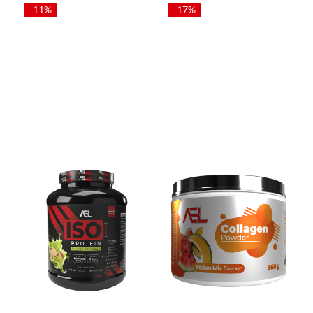
-11%
-17%