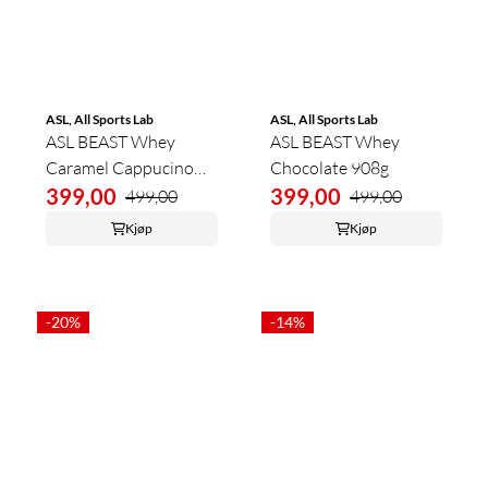
ASL, All Sports Lab
ASL, All Sports Lab
ASL BEAST Whey
ASL BEAST Whey
Caramel Cappucino
Chocolate 908g
908g
399,00
399,00
499,00
499,00
Kjøp
Kjøp
-20%
-14%