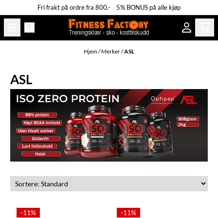
Fri frakt på ordre fra 800,- 5% BONUS på alle kjøp
Hopp til innhold
Hjem
/
Merker
/
ASL
ASL
-11%
-11%