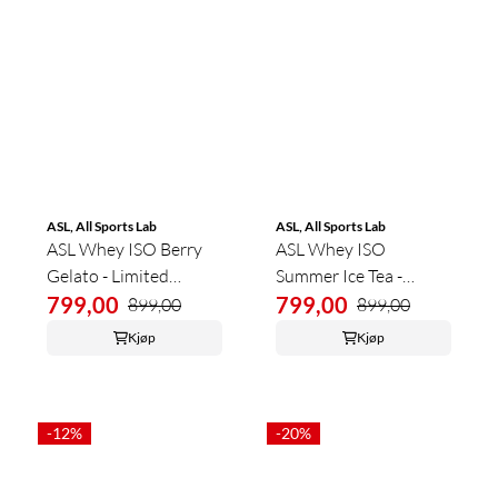
ASL, All Sports Lab
ASL, All Sports Lab
ASL Whey ISO Berry
ASL Whey ISO
Gelato - Limited
Summer Ice Tea -
Summer Edition 2kg
799,00
Limited Summer
799,00
899,00
899,00
Edition 2kg
Kjøp
Kjøp
-12%
-20%