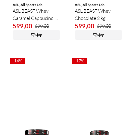
ASL, All Sports Lab
ASL, All Sports Lab
ASL BEAST Whey
ASL BEAST Whey
Caramel Cappucino 2
Chocolate 2 kg
kg
599,00
599,00
699,00
699,00
Kjøp
Kjøp
-14%
-17%