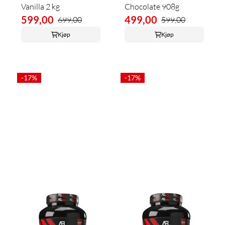
Vanilla 2 kg
Chocolate 908g
599,00
499,00
699,00
599,00
Kjøp
Kjøp
-17%
-17%