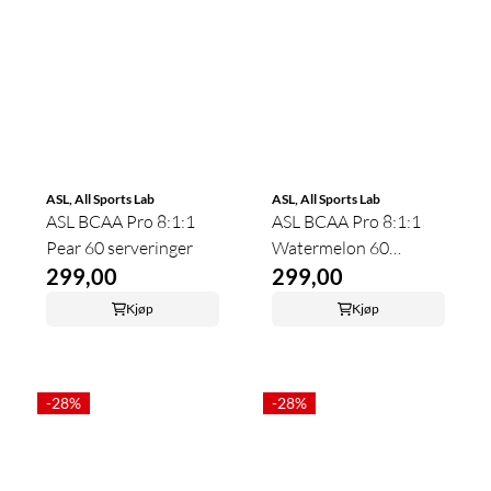
ASL, All Sports Lab
ASL, All Sports Lab
ASL BCAA Pro 8:1:1
ASL BCAA Pro 8:1:1
Pear 60 serveringer
Watermelon 60
299,00
serveringer
299,00
Kjøp
Kjøp
-28%
-28%