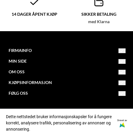
14 DAGER ÅPENT KJØP
SIKKER BETALING
med Klarna
FIRMAINFO
MIN SIDE
post@fitnessfactory.no
Org.nr. 950642041
OM OSS
Opprett konto
Fitness Factory
KJØPSINFORMASJON
Om oss
Logg inn
Postboks 101 - Kalbakken
FØLG OSS
Levering
0902 Oslo
Butikk
Facebook
Retur
Kontakt oss
Instagram
Dette nettstedet bruker informasjonskapsler for å fungere
Betaling
Bonusprogram
Drevet av
korrekt, analysere trafikk, personalisering av annonser og
annonsering.
Kjøpsbetingelser
Sponsing