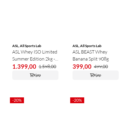
ASL, All Sports Lab
ASL, All Sports Lab
ASL Whey ISO Limited
ASL BEAST Whey
Summer Edition 2kg -
Banana Split 908g
2-pakk
1.399,00
399,00
1.598,00
499,00
Kjøp
Kjøp
-20%
-20%