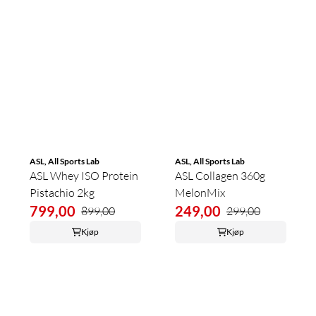
ASL, All Sports Lab
ASL, All Sports Lab
ASL Whey ISO Protein
ASL Collagen 360g
Pistachio 2kg
MelonMix
799,00
249,00
899,00
299,00
Kjøp
Kjøp