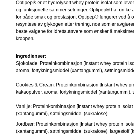
Optipep® er et hydrolysert whey protein isolat som leverer
og funksjonelle sammensetninger. Optipep® har unike ami
for både smak og prestasjon. Optipep® fungerer ved å op
resyntese av glykogen etter trening, noe som er avgjørend
beste valgene for idrettsutøvere som ønsker å maksimere
kroppen.
Ingredienser:
Sjokolade: Proteinkombinasjon [Instant whey protein isola
aroma, fortykningsmiddel (xantangummi), søtningsmidde
Cookies & Cream: Proteinkombinasjon [Instant whey protein
kakaopulver, aroma, fortykningsmiddel (xantangummi), 
Vanilje: Proteinkombinasjon [Instant whey protein isolat 
(xantangummi), søtningsmiddel (sukralose).
Jordbær: Proteinkombinasjon [Instant whey protein isolat
(xantangummi), søtningsmiddel (sukralose), fargestoff (