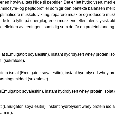
 en høykvalitets kilde til peptider. Det er lett hydrolysert, med 
nosyre- og peptidprofiler som gir den perfekte balansen mellom s
timalisere muskelutvikling, reparere muskler og redusere muske
e for å fylle på energilagrene i musklene etter intens fysisk akt
 effekten av treningen, samtidig som de får en proteinblanding s
t (Emulgator: soyalesitin), instant hydrolysert whey protein isol
l (sukralose).
 isolat (Emulgator: soyalesitin), instant hydrolysert whey prote
søtningsmiddel (sukralose).
(Emulgator: soyalesitin), instant hydrolysert whey protein isolat
 (Emulgator: soyalesitin), instant hydrolysert whey protein isola
karmin).