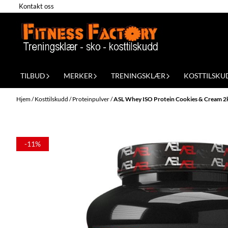
Kontakt oss
Hopp til innhold
TILBUD
MERKER
TRENINGSKLÆR
KOSTTILSKU
Hjem
/
Kosttilskudd
/
Proteinpulver
/
ASL Whey ISO Protein Cookies & Cream 2
-11%