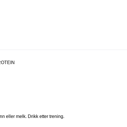
isolat (Emulgator: soyalesitin), 
aroma, fortykningsmiddel (xantangum
Proteinkombinasjon [Instant whey
whey protein isolat (Emulgator: 
søtningsmiddel (sukralose), fargestoff (karmin). Allergi: P
Oppbevares utilgjengelig for bar
et allsidig og balansert kosthold 
år. Hvis du er gravid, ammende, l
medisineres bør du alltid kontak
ROTEIN
 eller melk. Drikk etter trening.