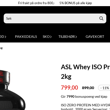
Fri frakt på ordre fra 800,- 5% BONUS på alle kjøp
DD
PAKKEDEALS
SKO
TILBEHØR
GAVEKORT
kg
ASL Whey ISO Pr
2kg
799,00
899,00
- 11%
Gir
7990
bonuspoeng ved kjøp
ISO ZERO PROTEIN MED HYDROLYSERT WHEY PROT
Innhold: 2000 gram Servering: 30 gram Antall serveringer per boks: 66 Anbefalt daglig inntak: