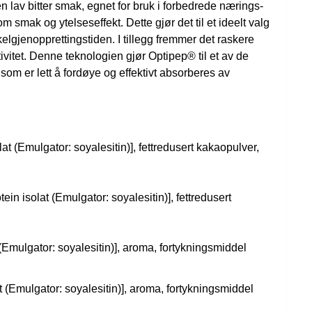
en lav bitter smak, egnet for bruk i forbedrede nærings-
mak og ytelseseffekt. Dette gjør det til et ideelt valg
lgjenopprettingstiden. I tillegg fremmer det raskere
ivitet. Denne teknologien gjør Optipep® til et av de
om er lett å fordøye og effektivt absorberes av
at (Emulgator: soyalesitin)], fettredusert kakaopulver,
in isolat (Emulgator: soyalesitin)], fettredusert
 (Emulgator: soyalesitin)], aroma, fortykningsmiddel
t (Emulgator: soyalesitin)], aroma, fortykningsmiddel