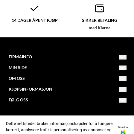
14 DAGER ÅPENT KJØP
SIKKER BETALING
med Klarna
FIRMAINFO
MIN SIDE
post@fitnessfactory.no
Org.nr. 950642041
OM OSS
Opprett konto
Fitness Factory
KJØPSINFORMASJON
Om oss
Logg inn
Postboks 101 - Kalbakken
FØLG OSS
Levering
0902 Oslo
Butikk
Facebook
Retur
Kontakt oss
Instagram
Dette nettstedet bruker informasjonskapsler for å fungere
Betaling
Bonusprogram
Drevet av
korrekt, analysere trafikk, personalisering av annonser og