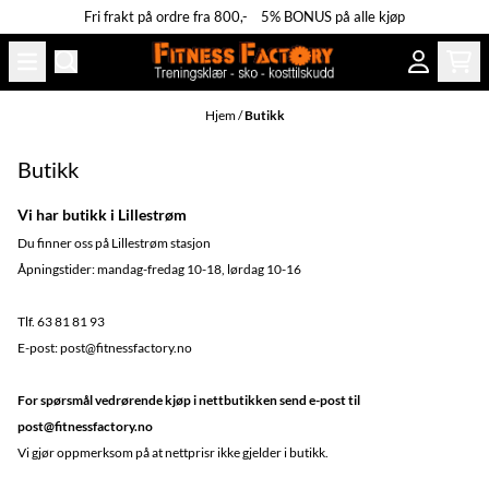
Fri frakt på ordre fra 800,- 5% BONUS på alle kjøp
Hopp til innhold
Hjem
/
Butikk
Butikk
Vi har butikk i Lillestrøm
Du finner oss på Lillestrøm stasjon
Åpningstider: mandag-fredag 10-18, lørdag 10-16
Tlf. 63 81 81 93
E-post:
post@fitnessfactory.no
For spørsmål vedrørende kjøp i nettbutikken send e-post til
post@fitnessfactory.no
Vi gjør oppmerksom på at nettprisr ikke gjelder i butikk.