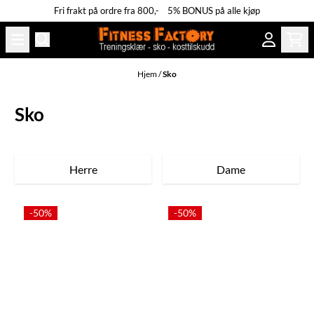
Fri frakt på ordre fra 800,- 5% BONUS på alle kjøp
Hopp til innhold
Hjem
/
Sko
Sko
Herre
Dame
-50%
-50%