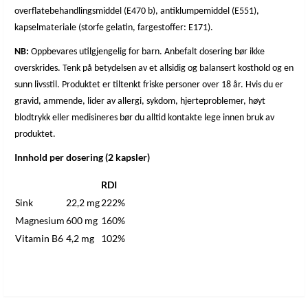
overflatebehandlingsmiddel (E470 b), antiklumpemiddel (E551),
kapselmateriale (storfe gelatin, fargestoffer: E171).
NB:
Oppbevares utilgjengelig for barn. Anbefalt dosering bør ikke
overskrides. Tenk på betydelsen av et allsidig og balansert kosthold og en
sunn livsstil. Produktet er tiltenkt friske personer over 18 år. Hvis du er
gravid, ammende, lider av allergi, sykdom, hjerteproblemer, høyt
blodtrykk eller medisineres bør du alltid kontakte lege innen bruk av
produktet.
Innhold per dosering (2 kapsler)
RDI
Sink
22,2 mg
222%
Magnesium
600 mg
160%
Vitamin B6
4,2 mg
102%