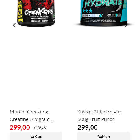
Mutant Creakong
Stacker2 Electrolyte
Creatine 249 gram
300g Fruit Punch
Nøytral
299,00
299,00
349,00
Kjøp
Kjøp