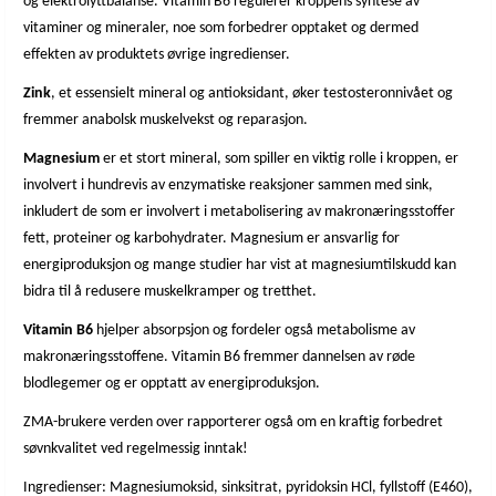
og elektrolyttbalanse. Vitamin B6 regulerer kroppens syntese av
vitaminer og mineraler, noe som forbedrer opptaket og dermed
effekten av produktets øvrige ingredienser.
Zink
, et essensielt mineral og antioksidant, øker testosteronnivået og
fremmer anabolsk muskelvekst og reparasjon.
Magnesium
er et stort mineral, som spiller en viktig rolle i kroppen, er
involvert i hundrevis av enzymatiske reaksjoner sammen med sink,
inkludert de som er involvert i metabolisering av makronæringsstoffer
fett, proteiner og karbohydrater. Magnesium er ansvarlig for
energiproduksjon og mange studier har vist at magnesiumtilskudd kan
bidra til å redusere muskelkramper og tretthet.
Vitamin B6
hjelper absorpsjon og fordeler også metabolisme av
makronæringsstoffene. Vitamin B6 fremmer dannelsen av røde
blodlegemer og er opptatt av energiproduksjon.
ZMA-brukere verden over rapporterer også om en kraftig forbedret
søvnkvalitet ved regelmessig inntak!
Ingredienser: Magnesiumoksid, sinksitrat, pyridoksin HCl, fyllstoff (E460),