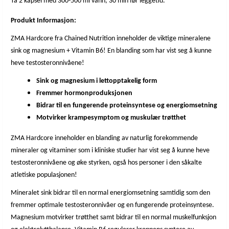
Ta 2 kapsel med 300-500 ml vann, 30 min før leggetid.
pyridoksin HCl, fyllstoff (E460), overflatebehandlingsmiddel (E470
b), antiklumpemiddel (E551), kapselmateriale (storfe gelatin,
Produkt Informasjon:
fargestoffer: E171). NB: Oppbevares utilgjengelig for barn.
Anbefalt dosering bør ikke overskrides. Tenk på betydelsen av et
ZMA Hardcore fra Chained Nutrition inneholder de viktige mineralene
allsidig og balansert kosthold og en sunn livsstil. Produktet er
tiltenkt friske personer over 18 år. Hvis du er gravid, ammende,
sink og magnesium + Vitamin B6! En blanding som har vist seg å kunne
lider av allergi, sykdom, hjerteproblemer, høyt blodtrykk eller
heve testosteronnivåene!
medisineres bør du alltid kontakte lege innen bruk av produktet.
Innhold per dosering (2 kapsler) RDI Sink 22,2 mg 222%
Sink og magnesium i lettopptakelig form
Magnesium 600 mg 160% Vitamin B6 4,2 mg 102%
Fremmer hormonproduksjonen
Bidrar til en fungerende proteinsyntese og energiomsetning
Motvirker krampesymptom og muskulær trøtthet
ZMA Hardcore inneholder en blanding av naturlig forekommende
mineraler og vitaminer som i kliniske studier har vist seg å kunne heve
testosteronnivåene og øke styrken, også hos personer i den såkalte
atletiske populasjonen!
Mineralet sink bidrar til en normal energiomsetning samtidig som den
fremmer optimale testosteronnivåer og en fungerende proteinsyntese.
Magnesium motvirker trøtthet samt bidrar til en normal muskelfunksjon