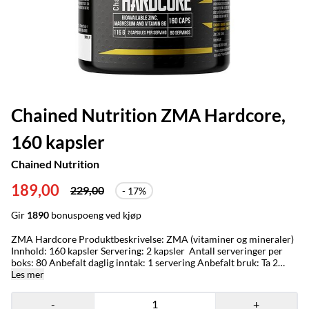
Chained Nutrition ZMA Hardcore,
160 kapsler
Chained Nutrition
189,00
229,00
- 17%
Gir
1890
bonuspoeng ved kjøp
ZMA Hardcore Produktbeskrivelse: ZMA (vitaminer og mineraler)
Innhold: 160 kapsler Servering: 2 kapsler Antall serveringer per
boks: 80 Anbefalt daglig inntak: 1 servering Anbefalt bruk: Ta 2
kapsel med 300-500 ml vann, 30 min før leggetid. Produkt
Les mer
Informasjon: ZMA Hardcore fra Chained Nutrition inneholder de
viktige mineralene sink og magnesium + Vitamin B6! En blanding
-
+