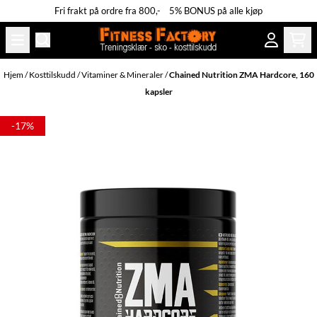
Fri frakt på ordre fra 800,- 5% BONUS på alle kjøp
Hopp til innhold
Hjem
/
Kosttilskudd
/
Vitaminer & Mineraler
/
Chained Nutrition ZMA Hardcore, 160
kapsler
-17%