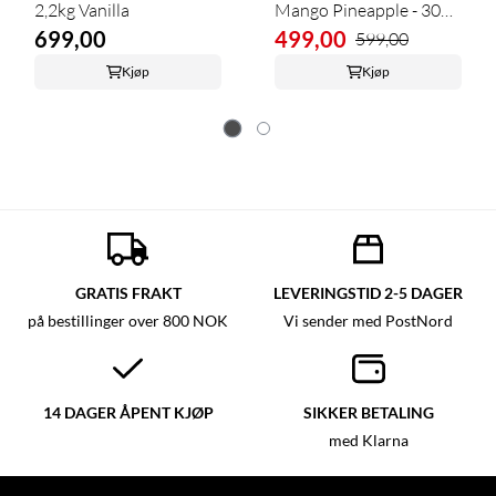
2,2kg Vanilla
Mango Pineapple - 30
699,00
Serveringer
499,00
599,00
Kjøp
Kjøp
GRATIS FRAKT
LEVERINGSTID 2-5 DAGER
på bestillinger over 800 NOK
Vi sender med PostNord
14 DAGER ÅPENT KJØP
SIKKER BETALING
med Klarna