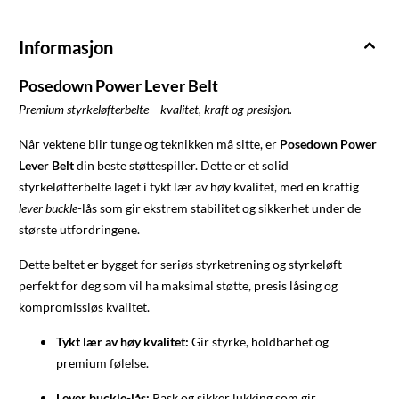
Solid belte. For de store utfordringene.
Informasjon
Posedown Power Lever Belt
Premium styrkeløfterbelte – kvalitet, kraft og presisjon.
Når vektene blir tunge og teknikken må sitte, er
Posedown Power
Lever Belt
din beste støttespiller. Dette er et solid
styrkeløfterbelte laget i tykt lær av høy kvalitet, med en kraftig
lever buckle
-lås som gir ekstrem stabilitet og sikkerhet under de
største utfordringene.
Dette beltet er bygget for seriøs styrketrening og styrkeløft –
perfekt for deg som vil ha maksimal støtte, presis låsing og
kompromissløs kvalitet.
Tykt lær av høy kvalitet:
Gir styrke, holdbarhet og
premium følelse.
Lever buckle-lås:
Rask og sikker lukking som gir