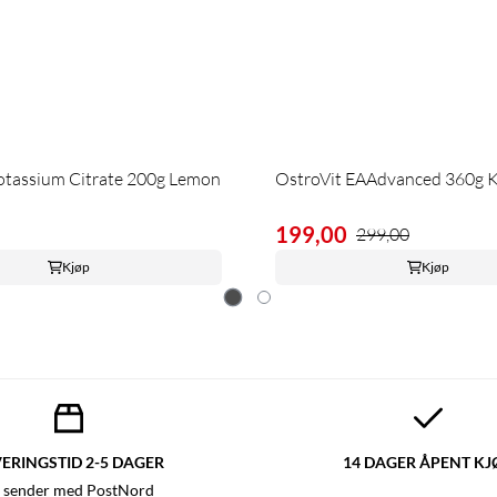
otassium Citrate 200g Lemon
OstroVit EAAdvanced 360g K
199,00
299,00
Kjøp
Kjøp
ERINGSTID 2-5 DAGER
14 DAGER ÅPENT KJ
 sender med PostNord