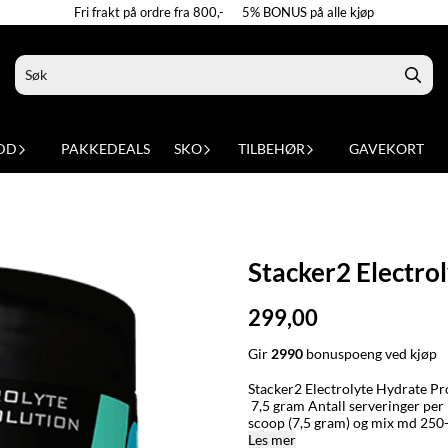
Fri frakt på ordre fra 800,- 5% BONUS på alle kjøp
DD
PAKKEDEALS
SKO
TILBEHØR
GAVEKORT
Stacker2 Electro
299,00
Gir
2990
bonuspoeng ved kjøp
Stacker2 Electrolyte Hydrate Produktbeskrivelse: Elektrolytter Innhold: 300 gram Servering:
7,5 gram Antall serveringer per boks: 40 Anbefalt daglig inntak: 1 servering Anbefalt bruk: Ta 2
scoop (7,5 gram) og mix md 250-3
Produktinformasjon: Stacker2 Electrolyte Hydrate – Maks ytelse, null sukker! Hold kroppen i
Les mer