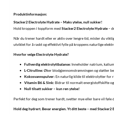
Produktinformasjon:
Stacker2 Electrolyte Hydrate – Maks ytelse, null sukker!
Hold kroppen i toppform med
Stacker2 Electrolyte Hydrate
– d
Når du trener hardt eller er aktiv over lengre tid, mister du vik
utviklet for å raskt og effektivt fylle på kroppens naturlige elektr
Hvorfor velge Electrolyte Hydrate?
Fullverdig elektrolyttbalanse:
Inneholder natrium, kalium,
L-Citrulline:
Øker blodgjennomstrømningen og støtter be
Kokosvannspulver:
En naturlig kilde til elektrolytter for 
Vitamin B6 & Sink:
Bidrar til normalt energistoffskifte o
Null tilsatt sukker – kun ren ytelse!
Perfekt for deg som trener hardt, svetter mye eller bare vil føle d
Hold deg hydrert. Bevar energien. Yt ditt beste – med Stacker2 