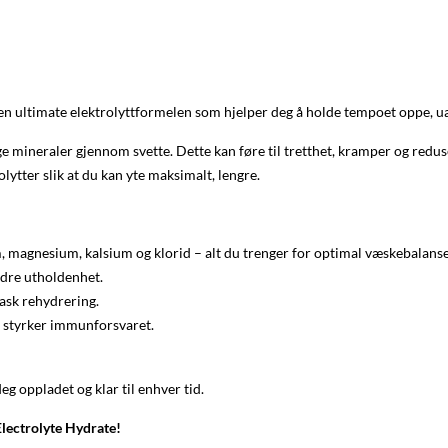
en ultimate elektrolyttformelen som hjelper deg å holde tempoet oppe, ua
tige mineraler gjennom svette. Dette kan føre til tretthet, kramper og red
olytter slik at du kan yte maksimalt, lengre.
 magnesium, kalsium og klorid – alt du trenger for optimal væskebalanse
dre utholdenhet.
rask rehydrering.
g styrker immunforsvaret.
eg oppladet og klar til enhver tid.
Electrolyte Hydrate!