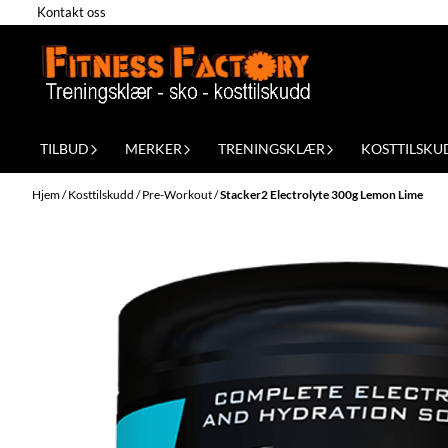
Kontakt oss
Hopp til innhold
TILBUD
MERKER
TRENINGSKLÆR
KOSTTILSKU
Hjem
/
Kosttilskudd
/
Pre-Workout
/
Stacker2 Electrolyte 300g Lemon Lime