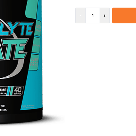
toppform med Stacker2 Electrolyte Hydrate – den ultimate elektrolyttformelen som hjelper deg å
holde tempoet oppe, uansett hvor hardt du presser deg.
lengre tid, mister du viktige min
-
+
redusert prestasjon – men det stopper her! Electrolyte Hydrate er utvikle
fylle på kroppens naturlige elektrolytt
Electrolyte Hydrate? Fullverdig elektrolyttbalanse: Inneholder natrium, kalium, magnesium,
kalsium og klorid – alt du trenger for o
blodgjennomstrømningen og støtter bedre utholdenhet.
elektrolytter for rask rehydrering. Vitamin B6 & Sink: Bidrar til normalt energistoffski
styrker immunforsvaret. Null tilsatt sukker – kun ren ytelse! Perfekt for deg som trener hardt,
svetter mye eller bare vil føle deg oppladet o
energien. Yt ditt beste – med Stacker2 Electrolyte 
ikke brukes som et alternativ til
Oppbevares utilgjengelig for små 
en sunn livsstil. Produktet er me