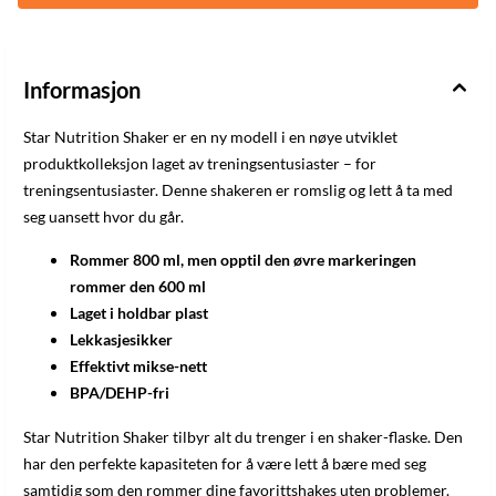
enten for hånd eller i oppvaskmaskinen. Nyte klumpfrie shakes
Mikse-nettet er svært effektivt når det gjelder å bryte ned klumper,
også ved tykkere shakes. Enten du mikser daglige shakes eller
bruker Star Nutrition Shaker til å mikse pannekakemiks, gjør mikse-
nettet en god jobb. Stille blanding For å unngå skrapelyder når du
Informasjon
rister shakeren, kan mikse-nettet enkelt festes i lokket. Når lokket
er på plass, sitter det fast slik at du kan riste uten å forstyrre noen
Star Nutrition Shaker er en ny modell i en nøye utviklet
på treningssenteret. Det er også enkelt å fjerne mikse-nettet når det
er nødvendig. Spesifikasjoner: Kapasitet: 800 ml, opptil 600 ml ved
produktkolleksjon laget av treningsentusiaster – for
den øvre markeringen BPA/DEHP-fri Testet for mattrygghet i
treningsentusiaster. Denne shakeren er romslig og lett å ta med
henhold til standard i USA / EU Mikro- og oppvaskmaskinsikker
Kan fryses Resirkulerbar Materiale: Giftfri plast
seg uansett hvor du går.
Rommer 800 ml, men opptil den øvre markeringen
rommer den 600 ml
Laget i holdbar plast
Lekkasjesikker
Effektivt mikse-nett
BPA/DEHP-fri
Star Nutrition Shaker tilbyr alt du trenger i en shaker-flaske. Den
har den perfekte kapasiteten for å være lett å bære med seg
samtidig som den rommer dine favorittshakes uten problemer.