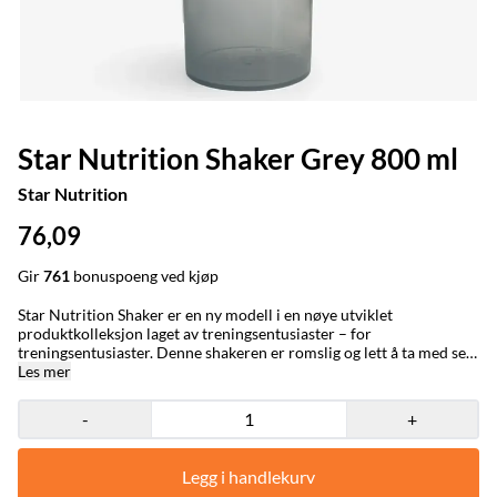
Star Nutrition Shaker Grey 800 ml
Star Nutrition
76,09
Gir
761
bonuspoeng ved kjøp
Star Nutrition Shaker er en ny modell i en nøye utviklet
produktkolleksjon laget av treningsentusiaster – for
treningsentusiaster. Denne shakeren er romslig og lett å ta med seg
uansett hvor du går. Rommer 800 ml, men opptil den øvre
Les mer
markeringen rommer den 600 ml Laget i holdbar plast
Lekkasjesikker Effektivt mikse-nett BPA/DEHP-fri Star Nutrition
-
+
Shaker tilbyr alt du trenger i en shaker-flaske. Den har den perfekte
kapasiteten for å være lett å bære med seg samtidig som den
rommer dine favorittshakes uten problemer. Shaker-flasken er laget
Legg i handlekurv
av slitesterk plast som tåler daglig bruk. Den er også lett å rengjøre,