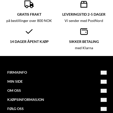
GRATIS FRAKT
LEVERINGSTID 2-5 DAGER
på bestillinger over 800 NOK
Vi sender med PostNord
14 DAGER ÅPENT KJØP
SIKKER BETALING
med Klarna
FIRMAINFO
MIN SIDE
post@fitnessfactory.no
Org.nr. 950642041
OM OSS
Opprett konto
Fitness Factory
KJØPSINFORMASJON
Om oss
Logg inn
Postboks 101 - Kalbakken
FØLG OSS
Levering
0902 Oslo
Butikk