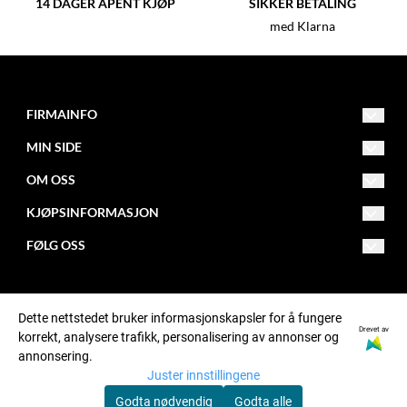
14 DAGER ÅPENT KJØP
SIKKER BETALING
med Klarna
FIRMAINFO
MIN SIDE
post@fitnessfactory.no
Org.nr. 950642041
OM OSS
Opprett konto
Fitness Factory
KJØPSINFORMASJON
Om oss
Logg inn
Postboks 101 - Kalbakken
FØLG OSS
Levering
0902 Oslo
Butikk
Facebook
Retur
Kontakt oss
Instagram
Dette nettstedet bruker informasjonskapsler for å fungere
Betaling
Bonusprogram
Drevet av
korrekt, analysere trafikk, personalisering av annonser og
annonsering.
Kjøpsbetingelser
Sponsing
Juster innstillingene
Personvern
Godta nødvendig
Godta alle
© Fitness Factory, org. number 950642041