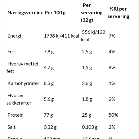
Per
%RI per
Næringsverdier
Per 100 g
servering
servering
(32 g)
556 kj/132
Energi
1738 kj/411 kcal
7%
kcal
Fett
7,8 g
2,5 g
4%
Hvorav mettet
4,7 g
1,5 g
8%
fett
Karbohydrater
8,3 g
2,6 g
1%
Hvorav
5,6 g
1,8 g
2%
sukkerarter
Protein
77 g
25 g
50%
Salt
0,32 g
0,103 g
2%
Papain
133 mg
42,6 mg
**