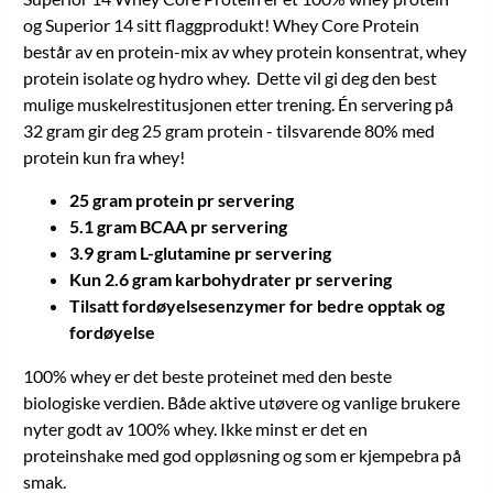
på betydelsen av et allsidig og balansert kosthold og en sunn livsstil.
Produktet er tiltenkt friske personer over 18 år. Hvis du er gravid,
og Superior 14 sitt flaggprodukt! Whey Core Protein
ammende, lider av allergi, sykdom, hjerteproblemer, høyt blodtrykk
består av en protein-mix av whey protein konsentrat, whey
eller medisineres bør du alltid kontakte lege innen bruk av
protein isolate og hydro whey. Dette vil gi deg den best
produktet. Næringsverdier Per 100 g Per servering (32 g) %RI
per servering Energi 1738 kj/411 kcal 556 kj/132 kcal 7% Fett
mulige muskelrestitusjonen etter trening. Én servering på
7,8 g 2,5 g 4% Hvorav mettet fett 4,7 g 1,5 g 8% Karbohydrater
32 gram gir deg 25 gram protein - tilsvarende 80% med
8,3 g 2,6 g 1% Hvorav sukkerarter 5,6 g 1,8 g 2% Protein 77 g
25 g 50% Salt 0,32 g 0,103 g 2% Papain 133 mg 42,6 mg **
protein kun fra whey!
Lactase 37,5 mg 12 mg **
25 gram protein pr servering
5.1 gram BCAA pr servering
3.9 gram L-glutamine pr servering
Kun 2.6 gram karbohydrater pr servering
Tilsatt fordøyelsesenzymer for bedre opptak og
fordøyelse
100% whey er det beste proteinet med den beste
biologiske verdien. Både aktive utøvere og vanlige brukere
nyter godt av 100% whey. Ikke minst er det en
proteinshake med god oppløsning og som er kjempebra på
smak.