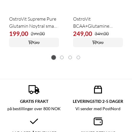
OstroVit Supreme Pure
OstroVit
Glutamin Nøytral smak
BCAA+Glutamine
500g
199,00
Lemon 500g
249,00
299,00
349,00
Kjøp
Kjøp
GRATIS FRAKT
LEVERINGSTID 2-5 DAGER
på bestillinger over 800 NOK
Vi sender med PostNord