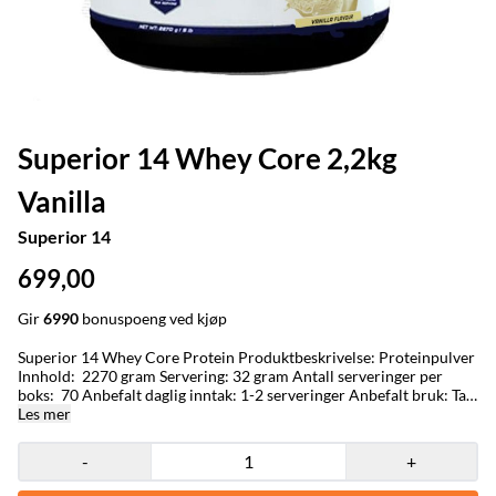
Superior 14 Whey Core 2,2kg
Vanilla
Superior 14
699,00
Gir
6990
bonuspoeng ved kjøp
Superior 14 Whey Core Protein Produktbeskrivelse: Proteinpulver
Innhold: 2270 gram Servering: 32 gram Antall serveringer per
boks: 70 Anbefalt daglig inntak: 1-2 serveringer Anbefalt bruk: Ta
1 måleskje (1 scoop, 32g) og mix med 200-300 ml vann eller melk.
Les mer
Drikk etter trening. Produktinformasjon: Superior 14 Whey Core
Protein er et 100% whey protein og Superior 14 sitt
-
+
flaggprodukt! Whey Core Protein består av en protein-mix av whey
protein konsentrat, whey protein isolate og hydro whey. Dette vil