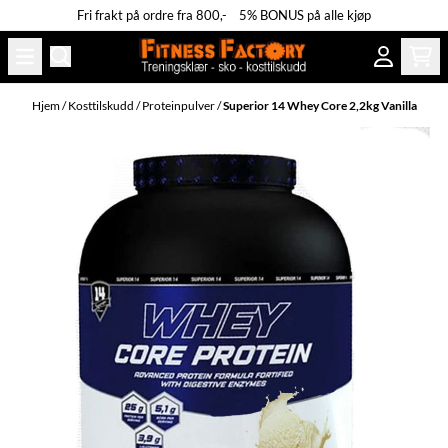
Fri frakt på ordre fra 800,- 5% BONUS på alle kjøp
Hopp til innhold
Hjem
/
Kosttilskudd
/
Proteinpulver
/
Superior 14 Whey Core 2,2kg Vanilla