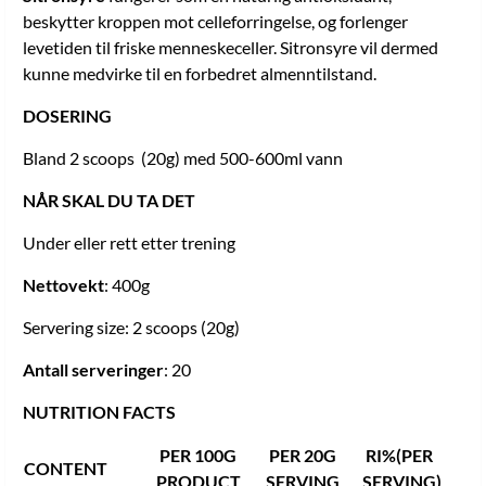
beskytter kroppen mot celleforringelse, og forlenger
levetiden til friske menneskeceller. Sitronsyre vil dermed
kunne medvirke til en forbedret almenntilstand.
DOSERING
Bland 2 scoops (20g) med 500-600ml vann
NÅR SKAL DU TA DET
Under eller rett etter trening
Nettovekt
: 400g
Servering size: 2 scoops (20g)
Antall serveringer
: 20
NUTRITION FACTS
PER 100G
PER 20G
RI%(PER
CONTENT
PRODUCT
SERVING
SERVING)