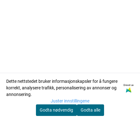
Body Attack Creatine
ASL Whey ISO Protein
Dette nettstedet bruker informasjonskapsler for å fungere
Drevet av
korrekt, analysere trafikk, personalisering av annonser og
Monohydrate 500g
Vanilla 2kg
annonsering.
149,00
799,00
299,00
899,00
Juster innstillingene
Kjøp
Kjøp
Godta nødvendig
Godta alle