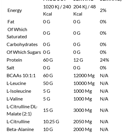
1020 Kj / 240
204 Kj / 48
Energy
2%
Kcal
Kcal
Fat
0 G
0 G
0%
Of Which
0 G
0 G
0%
Saturated
Carbohydrates
0 G
0 G
0%
Of Which Sugars
0 G
0 G
0%
Protein
60 G
12 G
24%
Salt
0 G
0 G
0%
BCAAs 10:1:1
60 G
12000 Mg
N/A
L-Leucine
50 G
10000 Mg
N/A
L-Isoleucine
5 G
1000 Mg
N/A
L-Valine
5 G
1000 Mg
N/A
L-Citrulline DL-
15 G
3000 Mg
N/A
Malate (2:1)
L-Citrulline
10.25 G
2050 Mg
N/A
Beta-Alanine
10 G
2000 Mg
N/A