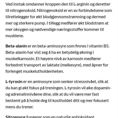
Ved inntak omdanner kroppen den til L-arginin og deretter
til nitrogenoksid. Nitrogenoksid er en av forbindelsene som
tilrettelegger for økt blodgjennomstrømning og dermed
mer og sterkere pump. I tillegg medfører økt blodstrøm at
mer oksygen og nødvendige næringsstoffer kommer til
musklene.
Beta-alanin
er en beta-aminosyre som finnes i vitamin B5.
Beta-alanin har vist seg å ha en betydelig økning i
muskelkarnosin. Et høyere nivå av karnosin medfører
forbedret transport av laktate (melkesyre), med åpner for
forlenget muskelutholdenheten.
L-tyrosin
er en aminosyre som senker stressnivået, slik at
du kan gi økt fokus på treningen. L-tyrosin vil øke dopamin-
og adrenalinnivåene dine, slik at du vil være mer fast
bestemt på å holde deg til kostholdet ditt og mer fokusert
mens du trener.
Sitronsyre
fungerer som en naturlig antioksidant,