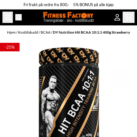
Fri frakt på ordre fra 800,- 5% BONUS på alle kjøp
Hopp til innhold
Hjem
/
Kosttilskudd
/
BCAA
/
DY Nutrition Hit BCAA 10:1:1 400g Strawberry
-25%