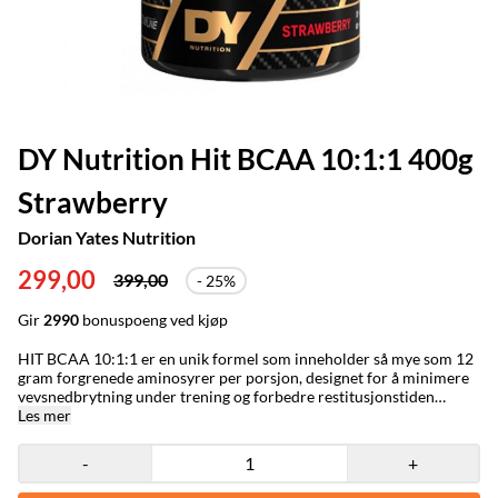
DY Nutrition Hit BCAA 10:1:1 400g
Strawberry
Dorian Yates Nutrition
299,00
399,00
- 25%
Gir
2990
bonuspoeng ved kjøp
HIT BCAA 10:1:1 er en unik formel som inneholder så mye som 12
gram forgrenede aminosyrer per porsjon, designet for å minimere
vevsnedbrytning under trening og forbedre restitusjonstiden
mellom settene. Dens kraftige ingredienser gjør at du kan avverge
Les mer
katabolisme under trening. Gjennom inkludering av Citrulline
Malate og Beta-Alanine i betydelige doser, forbedrer det
-
+
utholdenheten og forlenger intensiteten, slik at du kan øke
repetisjonene på hvert løft. Hvert BCAA-treff resulterer i