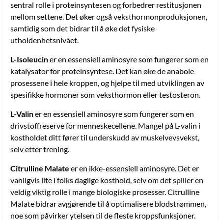
sentral rolle i proteinsyntesen og forbedrer restitusjonen
Oppbevares utilgjengelig for barn. Anbefalt dosering bør ikke
overskrides. Tenk på betydelsen av et allsidig og balansert kosthold
mellom settene. Det øker også veksthormonproduksjonen,
og en sunn livsstil. Produktet er tiltenkt friske personer over 18 år.
samtidig som det bidrar til å øke det fysiske
Hvis du er gravid, ammende, lider av allergi, sykdom,
utholdenhetsnivået.
hjerteproblemer, høyt blodtrykk eller medisineres bør du alltid
kontakte lege innen bruk av produktet.
L-Isoleucin
er en essensiell aminosyre som fungerer som en
katalysator for proteinsyntese. Det kan øke de anabole
prosessene i hele kroppen, og hjelpe til med utviklingen av
spesifikke hormoner som veksthormon eller testosteron.
L-Valin
er en essensiell aminosyre som fungerer som en
drivstoffreserve for menneskecellene. Mangel på L-valin i
kostholdet ditt fører til underskudd av muskelvevsvekst,
selv etter trening.
Citrulline Malate
er en ikke-essensiell aminosyre. Det er
vanligvis lite i folks daglige kosthold, selv om det spiller en
veldig viktig rolle i mange biologiske prosesser. Citrulline
Malate bidrar avgjørende til å optimalisere blodstrømmen,
noe som påvirker ytelsen til de fleste kroppsfunksjoner.